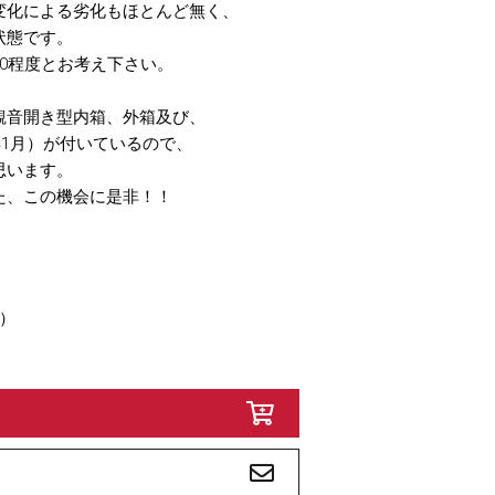
変化による劣化もほとんど無く、
状態です。
0程度とお考え下さい。
観音開き型内箱、外箱及び、
5年1月）が付いているので、
思います。
た、この機会に是非！！
）