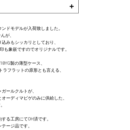
ウンドモデルが入荷致しました。
せんが、
り込みもシッカリとしており、
INの刻印も象嵌ですのでオリジナルです。
18YG製の薄型ケース、
ストラフラットの原形とも言える、
ャガールクルトが、
とオーディマピゲのみに供給した、
す。
約する工房にてOH済です。
ンテージ品です。