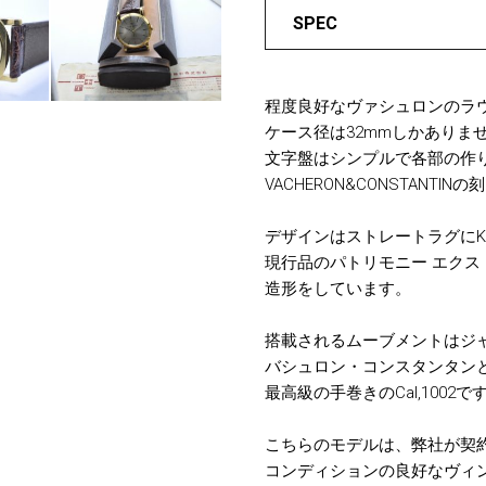
SPEC
程度良好なヴァシュロンのラ
ケース径は32mmしかありま
文字盤はシンプルで各部の作
VACHERON&CONSTANT
デザインはストレートラグにK
現行品のパトリモニー エク
造形をしています。
搭載されるムーブメントはジ
バシュロン・コンスタンタン
最高級の手巻きのCal,1002で
こちらのモデルは、弊社が契
コンディションの良好なヴィ